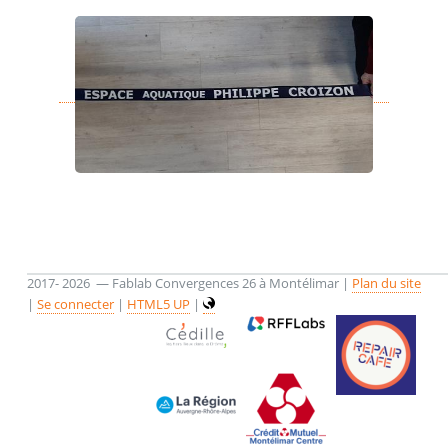
2017- 2026 — Fablab Convergences 26 à Montélimar |
Plan du site
|
Se connecter
|
HTML5 UP
|